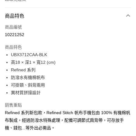
付款方式
商品特色
信用卡一次付款
商品編號
LINE Pay
10221252
Apple Pay
商品特色
Google Pay
UBX3712CAA-BLK
高18 × 深1 × 寬12 (cm)
貨到付款
Refined 系列
防潑水有機棉帆布
運送方式
可掛頸、斜背兩用
付款後全家取貨
異材質拼接設計
免運費
銷售重點
付款後萊爾富取貨
Refined 系列新包款，Refined Stitch 帆布手機包由 100% 有機棉帆
免運費
布製成，經過防潑水特殊處理，配備可調節式肩背帶，可存放手
機、錢包...等外出必需品。
付款後7-11取貨