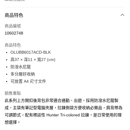
付款方式
商品特色
信用卡一次付款
商品編號
LINE Pay
10602748
Apple Pay
商品特色
Google Pay
OLUBB6017ACD-BLK
高37 × 深11 × 寬27 (cm)
貨到付款
防潑水尼龍
多分層好收納
運送方式
可放置 A4 尺寸文件
付款後全家取貨
免運費
銷售重點
此系列上方開扣後背包非常適合通勤、出遊，採用防潑水尼龍製
付款後萊爾富取貨
成，主袋有筆記型電腦夾層，拉鍊側袋方便收納必需品，肩背帶為
免運費
可調節式，配有標誌性 Hunter Tri-colored 拉鍊，是日常使用的理
想選擇。
付款後7-11取貨