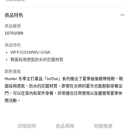
付款方式
商品特色
信用卡一次付款
商品編號
LINE Pay
10701099
Apple Pay
商品特色
Google Pay
WFF3101WWU-GSW
鞋面採用透氣防水的尼龍材質
貨到付款
銷售重點
運送方式
Hunter 冬季主打產品「In/Out」系列推出了夏季版後跟帶拖鞋。鞋
新竹貨運
面採用透氣、防水的尼龍材質，即使在炎熱的夏天也能輕鬆穿著出
免運費
門。可以在室內和室外穿著，非常適合日常使用以及露營等夏季休
閒活動。
貨到付款
每筆NT$110，滿NT$2,000(含以上)免運費
詳細說明
商品規格
相關推薦