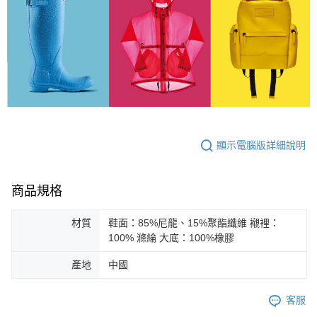
顯示電腦版詳細說明
商品規格
材質
鞋面：85%尼龍、15%聚酯纖維 襯裡：
100% 滌綸 大底：100%橡膠
產地
中國
客服