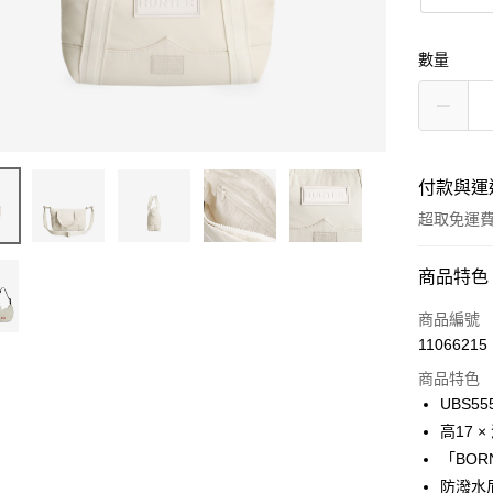
數量
付款與運
超取免運
付款方式
商品特色
信用卡一
商品編號
11066215
LINE Pay
商品特色
Apple Pay
UBS55
高17 × 
Google Pa
「BOR
貨到付款
防潑水