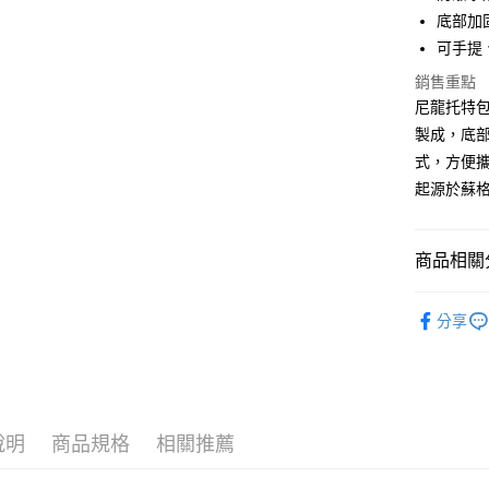
底部加
可手提
運送方式
銷售重點
付款後全
尼龍托特
免運費
製成，底
式，方便攜帶
付款後萊
起源於蘇
免運費
付款後7-1
商品相關分
免運費
Bags │ 
新竹貨運
分享
免運費
限時結帳再
貨到付款
每筆NT$1
說明
商品規格
相關推薦