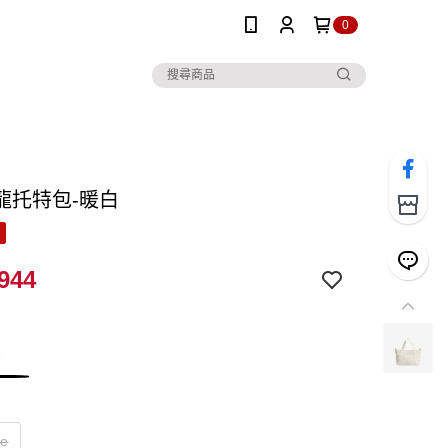
0
龍托特包-暖白
944
白
ze