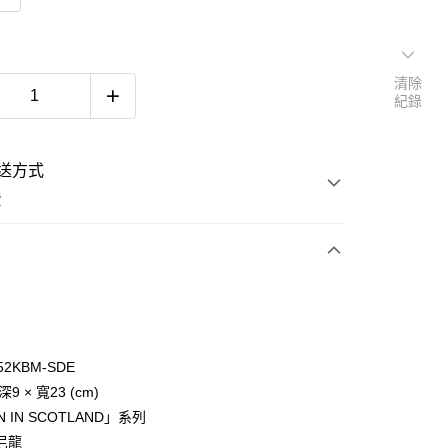
清除
紀錄
送方式
費
次付款
52KBM-SDE
深9 × 寬23 (cm)
y
N IN SCOTLAND」系列
尼龍