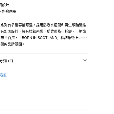
固設計
、斜背兩用
家取貨
包系列有多種容量可選，採用防潑水尼龍和再生聚酯纖維
部有加固設計，設有拉鍊內袋，肩背帶為可拆卸、可調節
且百搭，「BORN IN SCOTLAND」標誌象徵 Hunter
爾富取貨
格蘭的品牌基因。
1取貨
類 (2)
包款
其他包款
客服
85折❤️
10，滿NT$2,000(含以上)免運費