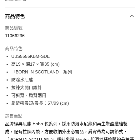
付款方式
商品特色
信用卡一次付款
商品編號
LINE Pay
11066236
Apple Pay
商品特色
Google Pay
UBS5555KBM-SDE
高19 × 深17 × 寬35 (cm)
貨到付款
「BORN IN SCOTLAND」系列
防潑水尼龍
運送方式
拉鍊大開口設計
付款後全家取貨
可斜背、肩背兩用
免運費
肩背帶最短/最長：57/99 (cm)
付款後萊爾富取貨
銷售重點
免運費
品牌經典尼龍 Hobo 包系列，採用防潑水尼龍和再生聚酯纖維製
成，配有拉鍊內袋，方便收納外出必需品，肩背帶為可調節式，
付款後7-11取貨
「BORN IN SCOTLAND」標誌象徵 Hunter 起源於蘇格蘭的品牌基