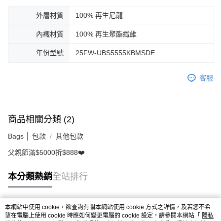
外層材質
100% 再生尼龍
內襯材質
100% 再生聚酯纖維
年份型號
25FW-UBS5555KBMSDE
客服
商品相關分類 (2)
Bags │ 包款
其他包款
父親節滿$5000折$888❤️
本分類熱銷
全站排行
本網站中使用 cookie，欲查詢有關本網站使用 cookie 方式之詳情，及若您不希
熱門標籤
望在電腦上使用 cookie 時應如何變更電腦的 cookie 設定，請參閱本網站「
隱私