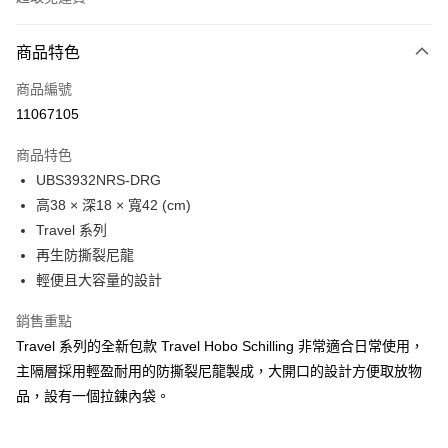
付款方式
商品特色
信用卡一次付款
商品編號
LINE Pay
11067105
Apple Pay
商品特色
Google Pay
UBS3932NRS-DRG
高38 × 深18 × 寬42 (cm)
貨到付款
Travel 系列
再生防撕裂尼龍
運送方式
輕便且大容量的設計
付款後全家取貨
免運費
銷售重點
Travel 系列的全新包款 Travel Hobo Schilling 非常適合日常使用，
付款後萊爾富取貨
主隔層採用輕盈耐用的防撕裂尼龍製成，大開口的設計方便取放物
免運費
品，設有一個拉鍊內袋。
付款後7-11取貨