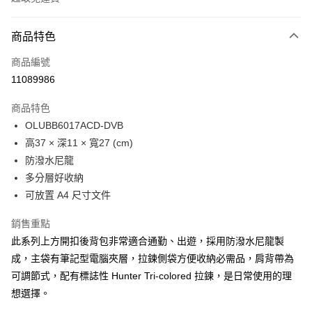
付款方式
商品特色
信用卡一次付款
商品編號
LINE Pay
11089986
Apple Pay
商品特色
Google Pay
OLUBB6017ACD-DVB
高37 × 深11 × 寬27 (cm)
貨到付款
防潑水尼龍
多分層好收納
運送方式
可放置 A4 尺寸文件
付款後全家取貨
免運費
銷售重點
此系列上方開扣後背包非常適合通勤、出遊，採用防潑水尼龍製
付款後萊爾富取貨
成，主袋有筆記型電腦夾層，拉鍊側袋方便收納必需品，肩背帶為
免運費
可調節式，配有標誌性 Hunter Tri-colored 拉鍊，是日常使用的理
想選擇。
付款後7-11取貨