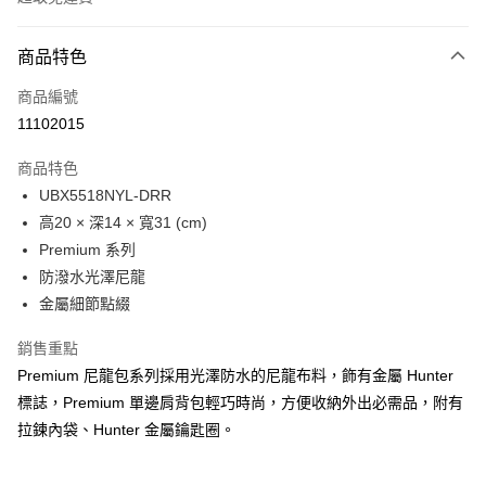
付款方式
商品特色
信用卡一次付款
商品編號
LINE Pay
11102015
Apple Pay
商品特色
Google Pay
UBX5518NYL-DRR
高20 × 深14 × 寬31 (cm)
貨到付款
Premium 系列
防潑水光澤尼龍
運送方式
金屬細節點綴
付款後全家取貨
免運費
銷售重點
Premium 尼龍包系列採用光澤防水的尼龍布料，飾有金屬 Hunter
付款後萊爾富取貨
標誌，Premium 單邊肩背包輕巧時尚，方便收納外出必需品，附有
免運費
拉鍊內袋、Hunter 金屬鑰匙圈。
付款後7-11取貨