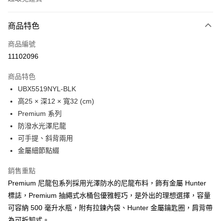
付款方式
商品特色
信用卡一次付款
商品編號
LINE Pay
11102096
Apple Pay
商品特色
Google Pay
UBX5519NYL-BLK
高25 × 深12 × 寬32 (cm)
貨到付款
Premium 系列
防潑水光澤尼龍
運送方式
可手提、斜背兩用
付款後全家取貨
金屬細節點綴
免運費
銷售重點
付款後萊爾富取貨
Premium 尼龍包系列採用光澤防水的尼龍布料，飾有金屬 Hunter
免運費
標誌，Premium 抽繩式水桶包優雅輕巧，是外出的理想選擇，容量
可容納 500 毫升水瓶，附有拉鍊內袋、Hunter 金屬鑰匙圈，肩背帶
付款後7-11取貨
為可拆卸式。