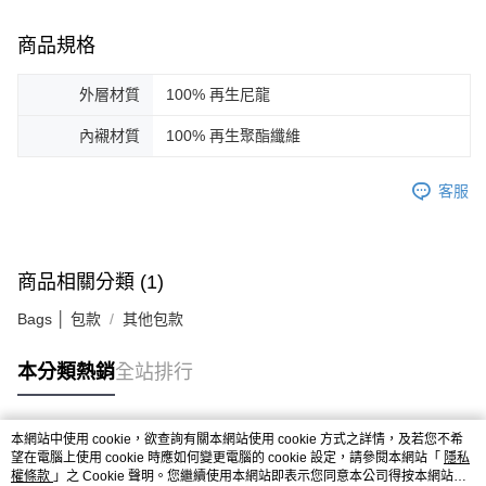
商品規格
外層材質
100% 再生尼龍
內襯材質
100% 再生聚酯纖維
客服
商品相關分類 (1)
Bags │ 包款
其他包款
本分類熱銷
全站排行
本網站中使用 cookie，欲查詢有關本網站使用 cookie 方式之詳情，及若您不希
熱門標籤
望在電腦上使用 cookie 時應如何變更電腦的 cookie 設定，請參閱本網站「
隱私
權條款
」之 Cookie 聲明。您繼續使用本網站即表示您同意本公司得按本網站使