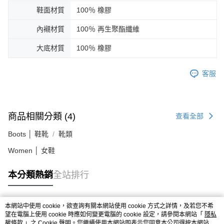
鞋面材質
100％ 橡膠
內襯材質
100％ 再生聚酯纖維
大底材質
100％ 橡膠
客服
商品相關分類 (4)
查看全部
Boots │ 鞋靴
靴類
Women │ 女鞋
本分類熱銷
全站排行
本網站中使用 cookie，欲查詢有關本網站使用 cookie 方式之詳情，及若您不希
熱門標籤
望在電腦上使用 cookie 時應如何變更電腦的 cookie 設定，請參閱本網站「
隱私
權條款
」之 Cookie 聲明。您繼續使用本網站即表示您同意本公司得按本網站使