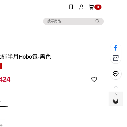
0
el抽繩半月Hobo包-黑色
424
色
ze