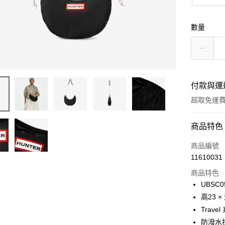
數量
付款與運
超取免運
付款方式
商品特色
信用卡一
商品編號
11610031
LINE Pay
商品特色
Apple Pay
UBSC0
高23 × 
Google Pa
Travel
貨到付款
防潑水