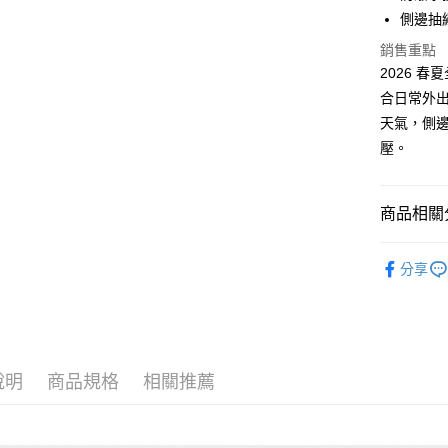
側邊抽
銷售重點
運送方式
2026 
付款後全
合日常外
免運費
天氣，側
壓。
付款後萊
免運費
商品相關分
付款後7-1
免運費
Bags │ 
分享
新竹貨運
New │ 新
免運費
限時結帳再
貨到付款
每筆NT$1
說明
商品規格
相關推薦