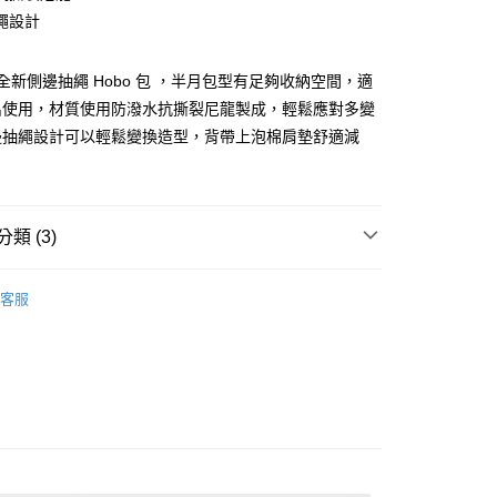
繩設計
春夏全新側邊抽繩 Hobo 包 ，半月包型有足夠收納空間，適
家取貨
出使用，材質使用防潑水抗撕裂尼龍製成，輕鬆應對多變
邊抽繩設計可以輕鬆變換造型，背帶上泡棉肩墊舒適減
爾富取貨
類 (3)
1取貨
包款
其他包款
客服
品上市📌
85折❤️
10，滿NT$2,000(含以上)免運費