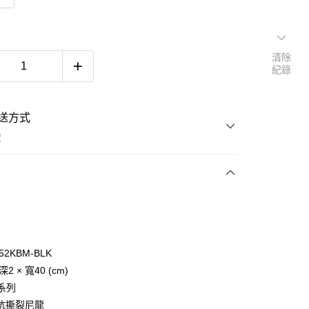
清除
紀錄
送方式
費
次付款
52KBM-BLK
深2 × 寬40 (cm)
y
 系列
抗撕裂尼龍