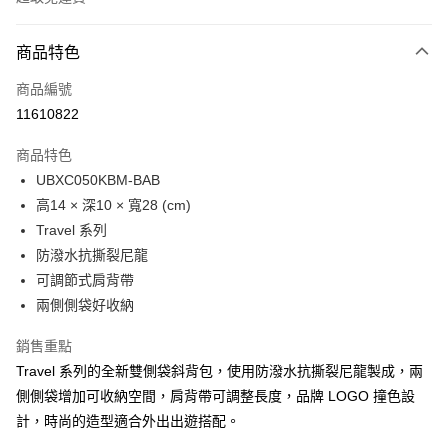
付款方式
商品特色
信用卡一次付款
商品編號
LINE Pay
11610822
Apple Pay
商品特色
Google Pay
UBXC050KBM-BAB
高14 × 深10 × 寬28 (cm)
貨到付款
Travel 系列
防潑水抗撕裂尼龍
運送方式
可調節式肩背帶
付款後全家取貨
兩側側袋好收納
免運費
銷售重點
付款後萊爾富取貨
Travel 系列的全新雙側袋斜背包，使用防潑水抗撕裂尼龍製成，兩
免運費
側側袋增加可收納空間，肩背帶可調整長度，品牌 LOGO 撞色設
計，時尚的造型適合外出出遊搭配。
付款後7-11取貨