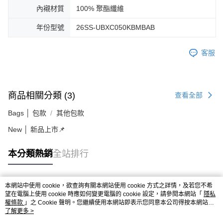
內襯材質
100% 聚酯纖維
年份型號
26SS-UBXC050KBMBAB
客服
商品相關分類 (3)
查看全部
Bags │ 包款
其他包款
New │ 新品上市📌
本分類熱銷
全站排行
本網站中使用 cookie，欲查詢有關本網站使用 cookie 方式之詳情，及若您不希
熱門標籤
望在電腦上使用 cookie 時應如何變更電腦的 cookie 設定，請參閱本網站「
隱私
權條款
」之 Cookie 聲明。您繼續使用本網站即表示您同意本公司得按本網站使
用條款之 Cookie 聲明使用 cookie。
了解更多 >