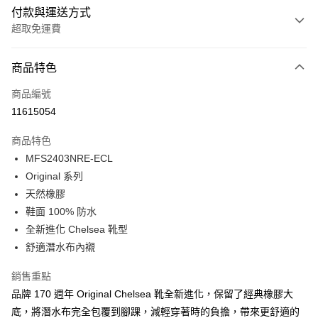
付款與運送方式
超取免運費
付款方式
商品特色
信用卡一次付款
商品編號
LINE Pay
11615054
Apple Pay
商品特色
Google Pay
MFS2403NRE-ECL
Original 系列
貨到付款
天然橡膠
鞋面 100% 防水
運送方式
全新進化 Chelsea 靴型
付款後全家取貨
舒適潛水布內襯
免運費
銷售重點
付款後萊爾富取貨
品牌 170 週年 Original Chelsea 靴全新進化，保留了經典橡膠大
免運費
底，將潛水布完全包覆到腳踝，減輕穿著時的負擔，帶來更舒適的