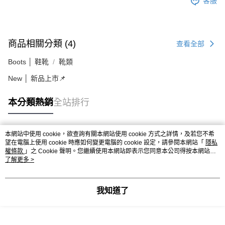
客服
商品相關分類 (4)
查看全部
Boots │ 鞋靴
靴類
New │ 新品上市📌
本分類熱銷
全站排行
本網站中使用 cookie，欲查詢有關本網站使用 cookie 方式之詳情，及若您不希
熱門標籤
望在電腦上使用 cookie 時應如何變更電腦的 cookie 設定，請參閱本網站「
隱私
權條款
」之 Cookie 聲明。您繼續使用本網站即表示您同意本公司得按本網站使
用條款之 Cookie 聲明使用 cookie。
了解更多 >
我知道了