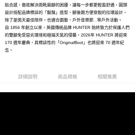
貼合感，徹底解決雨靴磨腳的困擾，讓每一步都更輕盈舒適，圓頭
付款後7-11取貨
設計搭配品牌標誌的「鬍鬚」造型，腳後跟方便穿脫的拉環設計，
免運費
除了是雨天最佳陪伴，也適合園藝、戶外音樂節...等戶外活動。
新竹貨運
自 1856 年創立以來，英國傳統品牌 HUNTER 始終致力於保護人們
免運費
的雙腳免受惡劣環境和極端天氣的侵襲，2026年 HUNTER 將迎來
170 週年慶典，其標誌性的「OriginalBoot」也將迎來 70 週年紀
貨到付款
念。
每筆NT$110，滿NT$2,000(含以上)免運費
詳細說明
商品規格
相關推薦