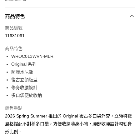
付款方式
商品特色
信用卡一次付款
商品編號
LINE Pay
11631061
Apple Pay
商品特色
Google Pay
WROC013WVN-MLR
Original 系列
貨到付款
防潑水尼龍
復古立領版型
運送方式
修身收腰設計
付款後全家取貨
多口袋便於收納
免運費
銷售重點
付款後萊爾富取貨
2026 Spring Summer 推出的 Original 復古多口袋外套，立領狩獵
免運費
風格搭配不對稱多口袋，方便收納隨身小物，腰部收腰設計勾勒身
形比例。
付款後7-11取貨