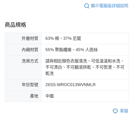
顯示電腦版詳細說明
商品規格
外層材質
63% 棉、37% 尼龍
內襯材質
55% 聚酯纖維、45% 人造絲
洗滌方式
請與相近顏色衣服清洗、可低溫溫和水洗、
不可漂白、不可翻滾烘乾、不可熨燙、不可
乾洗
年份型號
26SS-WROC013WVNMLR
產地
中國
客服