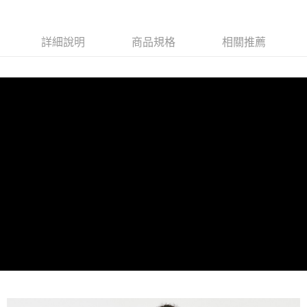
免運費
新竹貨運
詳細說明
商品規格
相關推薦
免運費
貨到付款
每筆NT$110，滿NT$2,000(含以上)免運費