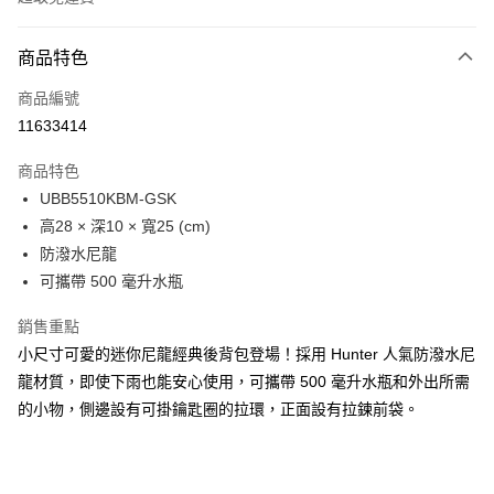
付款方式
商品特色
信用卡一次付款
商品編號
LINE Pay
11633414
Apple Pay
商品特色
Google Pay
UBB5510KBM-GSK
高28 × 深10 × 寬25 (cm)
貨到付款
防潑水尼龍
可攜帶 500 毫升水瓶
運送方式
付款後全家取貨
銷售重點
免運費
小尺寸可愛的迷你尼龍經典後背包登場！採用 Hunter 人氣防潑水尼
龍材質，即使下雨也能安心使用，可攜帶 500 毫升水瓶和外出所需
付款後萊爾富取貨
的小物，側邊設有可掛鑰匙圈的拉環，正面設有拉鍊前袋。
免運費
付款後7-11取貨