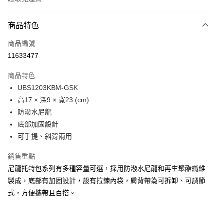
付款方式
商品特色
信用卡一次付款
商品編號
LINE Pay
11633477
Apple Pay
商品特色
Google Pay
UBS1203KBM-GSK
高17 × 深9 × 寬23 (cm)
貨到付款
防潑水尼龍
底部加固設計
運送方式
可手提、斜背兩用
付款後全家取貨
免運費
銷售重點
尼龍托特包系列有多種容量可選，採用防潑水尼龍和再生聚酯纖維
付款後萊爾富取貨
製成，底部有加固設計，設有拉鍊內袋，肩背帶為可拆卸、可調節
免運費
式，方便攜帶且百搭。
付款後7-11取貨