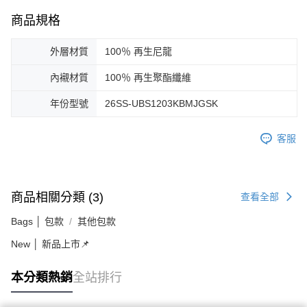
商品規格
外層材質
100％ 再生尼龍
內襯材質
100％ 再生聚酯纖維
年份型號
26SS-UBS1203KBMJGSK
客服
商品相關分類 (3)
查看全部
Bags │ 包款
其他包款
New │ 新品上市📌
本分類熱銷
全站排行