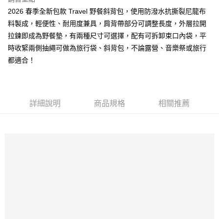
免運費
2026 春季全新包款 Travel 野餐斜背包，使用防潑水抗撕裂尼龍布
新竹貨運
料製成，輕便性、耐用度兼具，肩背帶部分可調整長度，外層拉開
免運費
拉鍊即成為野餐墊，有兩種尺寸可選擇，配有可拆卸束口內袋，平
時收緊兩側抽繩可做為旅行袋、斜背包，不論露營、音樂祭或旅行
貨到付款
都適合！
每筆NT$110，滿NT$2,000(含以上)免運費
詳細說明
商品規格
相關推薦