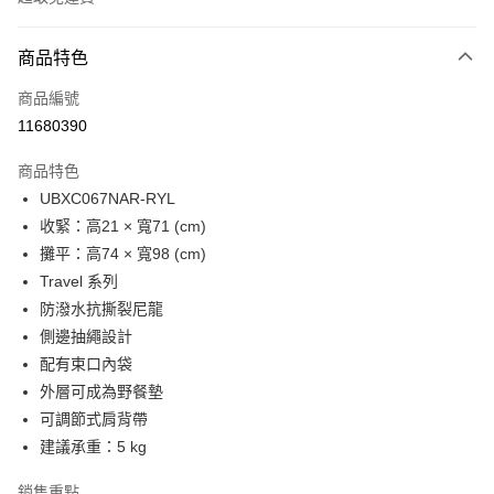
付款方式
商品特色
信用卡一次付款
商品編號
LINE Pay
11680390
Apple Pay
商品特色
Google Pay
UBXC067NAR-RYL
收緊：高21 × 寬71 (cm)
貨到付款
攤平：高74 × 寬98 (cm)
Travel 系列
運送方式
防潑水抗撕裂尼龍
付款後全家取貨
側邊抽繩設計
免運費
配有束口內袋
外層可成為野餐墊
付款後萊爾富取貨
可調節式肩背帶
免運費
建議承重：5 kg
付款後7-11取貨
銷售重點