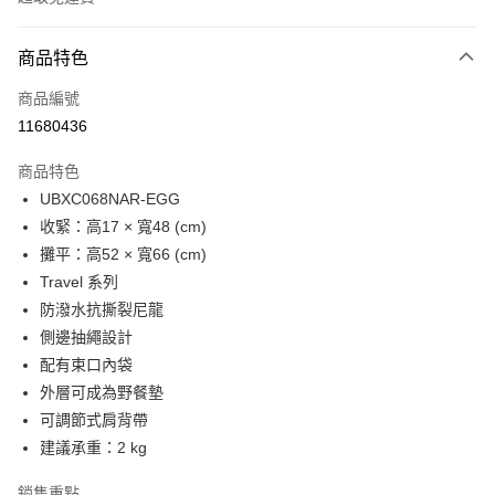
付款方式
商品特色
信用卡一次付款
商品編號
LINE Pay
11680436
Apple Pay
商品特色
Google Pay
UBXC068NAR-EGG
收緊：高17 × 寬48 (cm)
貨到付款
攤平：高52 × 寬66 (cm)
Travel 系列
運送方式
防潑水抗撕裂尼龍
付款後全家取貨
側邊抽繩設計
免運費
配有束口內袋
外層可成為野餐墊
付款後萊爾富取貨
可調節式肩背帶
免運費
建議承重：2 kg
付款後7-11取貨
銷售重點