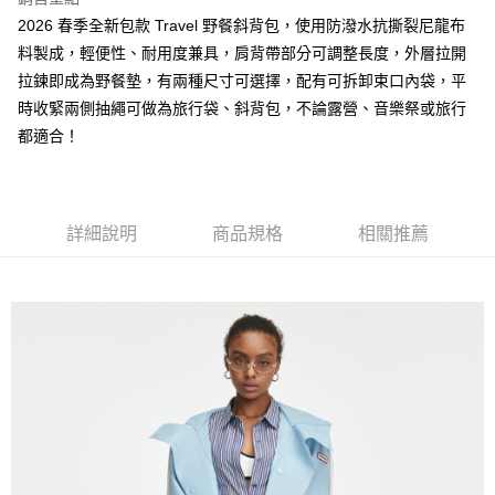
免運費
2026 春季全新包款 Travel 野餐斜背包，使用防潑水抗撕裂尼龍布
新竹貨運
料製成，輕便性、耐用度兼具，肩背帶部分可調整長度，外層拉開
免運費
拉鍊即成為野餐墊，有兩種尺寸可選擇，配有可拆卸束口內袋，平
時收緊兩側抽繩可做為旅行袋、斜背包，不論露營、音樂祭或旅行
貨到付款
都適合！
每筆NT$110，滿NT$2,000(含以上)免運費
詳細說明
商品規格
相關推薦