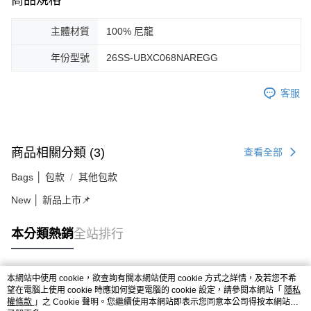
商品規格
主體材質
100% 尼龍
年份型號
26SS-UBXC068NAREGG
客服
商品相關分類 (3)
查看全部
Bags │ 包款
其他包款
New │ 新品上市📌
本分類熱銷
全站排行
本網站中使用 cookie，欲查詢有關本網站使用 cookie 方式之詳情，及若您不希
熱門標籤
望在電腦上使用 cookie 時應如何變更電腦的 cookie 設定，請參閱本網站「
隱私
權條款
」之 Cookie 聲明。您繼續使用本網站即表示您同意本公司得按本網站使