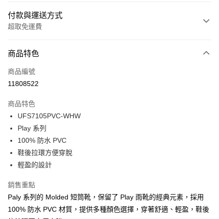
付款與運送方式
超取免運費
付款方式
商品特色
信用卡一次付款
商品編號
LINE Pay
11808522
Apple Pay
商品特色
Google Pay
UFS7105PVC-WHW
Play 系列
貨到付款
100% 防水 PVC
鞋後拉環方便穿脫
運送方式
輕盈的設計
付款後全家取貨
免運費
銷售重點
Paly 系列的 Molded 短筒靴，保留了 Play 雨靴的經典元素，採用
付款後萊爾富取貨
100% 防水 PVC 材質，提供多種顏色選擇，穿著舒適、輕盈，鞋後
免運費