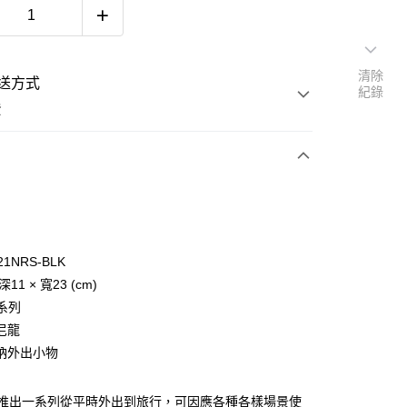
清除
送方式
紀錄
費
次付款
21NRS-BLK
深11 × 寬23 (cm)
y
 系列
尼龍
納外出小物
春夏推出一系列從平時外出到旅行，可因應各種各樣場景使