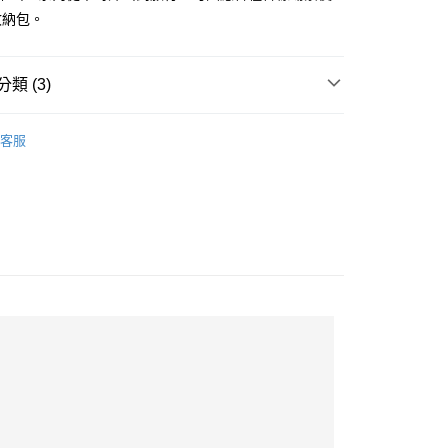
家取貨
收納包。
爾富取貨
類 (3)
包款
其他包款
1取貨
客服
品上市📌
000折$888❤️
10，滿NT$2,000(含以上)免運費