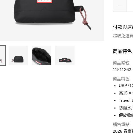
付款與運
超取免運
付款方式
商品特色
信用卡一
商品編號
11811262
LINE Pay
商品特色
Apple Pay
UBP71
高15 × 
Google Pa
Travel
貨到付款
防潑水
便於收
銷售重點
運送方式
2026 