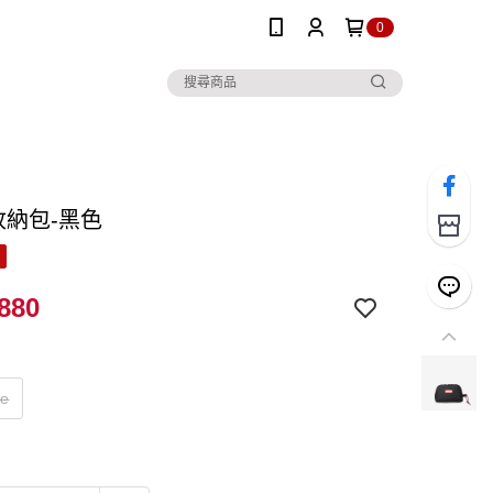
0
l收納包-黑色
880
ze