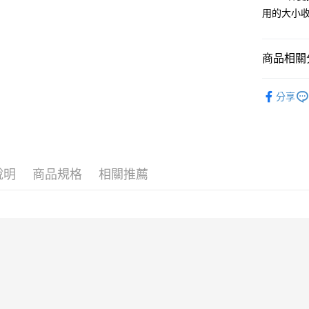
付款後全
用的大小
免運費
付款後萊
商品相關分
免運費
Bags │ 
付款後7-1
分享
New │ 新
免運費
父親節滿$5
新竹貨運
免運費
說明
商品規格
相關推薦
貨到付款
每筆NT$1