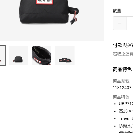
數量
付款與運
超取免運
付款方式
商品特色
信用卡一
商品編號
11812407
LINE Pay
商品特色
Apple Pay
UBP71
高13 × 
Google Pa
Travel
貨到付款
防潑水