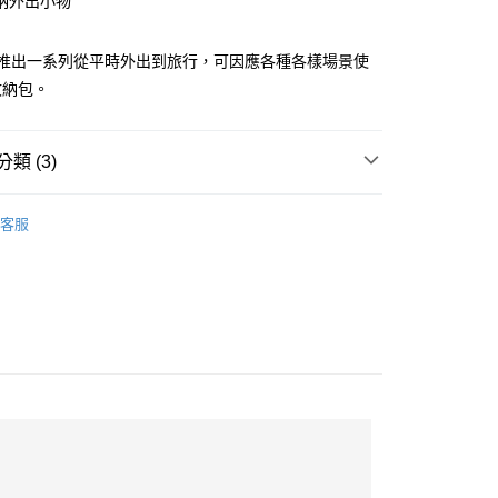
納外出小物
春夏推出一系列從平時外出到旅行，可因應各種各樣場景使
家取貨
收納包。
爾富取貨
類 (3)
包款
其他包款
1取貨
客服
品上市📌
85折❤️
10，滿NT$2,000(含以上)免運費