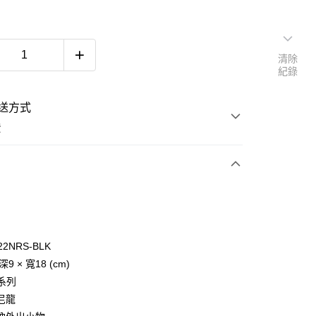
清除
紀錄
送方式
費
次付款
22NRS-BLK
深9 × 寬18 (cm)
y
 系列
尼龍