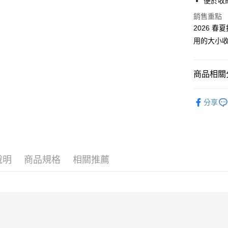
便於收
銷售重點
運送方式
2026 
付款後全
用的大小
免運費
付款後萊
商品相關分
免運費
Bags │ 
付款後7-1
分享
New │ 新
免運費
限時結帳再
新竹貨運
免運費
說明
商品規格
相關推薦
貨到付款
每筆NT$1