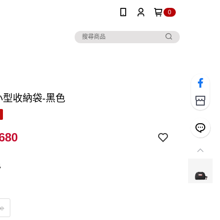
0
el小型收納袋-黑色
680
色
ze