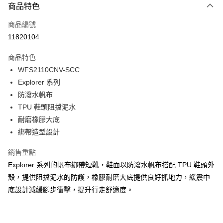
商品特色
信用卡一次付款
商品編號
LINE Pay
11820104
Apple Pay
商品特色
Google Pay
WFS2110CNV-SCC
Explorer 系列
貨到付款
防潑水帆布
TPU 鞋頭阻擋泥水
運送方式
耐磨橡膠大底
付款後全家取貨
綁帶造型設計
免運費
銷售重點
付款後萊爾富取貨
Explorer 系列的帆布綁帶短靴，鞋面以防潑水帆布搭配 TPU 鞋頭外
免運費
殼，提供阻擋泥水的防護，橡膠耐磨大底提供良好抓地力，緩震中
底設計減緩腳步衝擊，提升行走舒適度。
付款後7-11取貨
免運費
新竹貨運