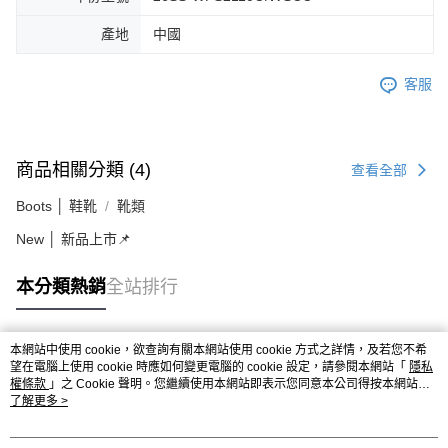
產地
中國
客服
商品相關分類 (4)
查看全部
Boots │ 鞋靴
靴類
New │ 新品上市📌
本分類熱銷
全站排行
本網站中使用 cookie，欲查詢有關本網站使用 cookie 方式之詳情，及若您不希
熱門標籤
望在電腦上使用 cookie 時應如何變更電腦的 cookie 設定，請參閱本網站「
隱私
權條款
」之 Cookie 聲明。您繼續使用本網站即表示您同意本公司得按本網站使
用條款之 Cookie 聲明使用 cookie。
了解更多 >