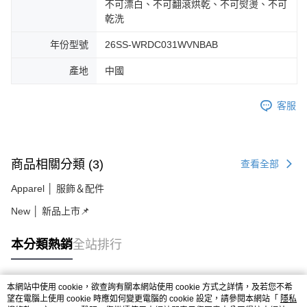
不可漂白、不可翻滾烘乾、不可熨燙、不可
乾洗
年份型號
26SS-WRDC031WVNBAB
產地
中國
客服
商品相關分類 (3)
查看全部
Apparel │ 服飾＆配件
New │ 新品上市📌
本分類熱銷
全站排行
本網站中使用 cookie，欲查詢有關本網站使用 cookie 方式之詳情，及若您不希
熱門標籤
望在電腦上使用 cookie 時應如何變更電腦的 cookie 設定，請參閱本網站「
隱私