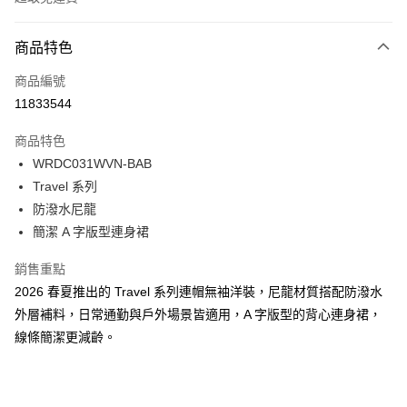
付款方式
商品特色
信用卡一次付款
商品編號
LINE Pay
11833544
Apple Pay
商品特色
Google Pay
WRDC031WVN-BAB
Travel 系列
貨到付款
防潑水尼龍
簡潔 A 字版型連身裙
運送方式
付款後全家取貨
銷售重點
免運費
2026 春夏推出的 Travel 系列連帽無袖洋裝，尼龍材質搭配防潑水
外層補料，日常通勤與戶外場景皆適用，A 字版型的背心連身裙，
付款後萊爾富取貨
線條簡潔更減齡。
免運費
付款後7-11取貨