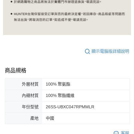
顯示電腦版詳細說明
商品規格
外層材質
100% 聚氨酯
內襯材質
100% 聚酯纖維
年份型號
26SS-UBXC047RPMMLR
產地
中國
客服