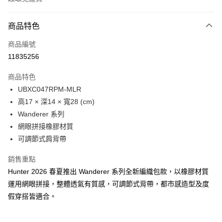
付款方式
商品特色
信用卡一次付款
商品編號
LINE Pay
11835256
Apple Pay
商品特色
Google Pay
UBXC047RPM-MLR
高17 × 深14 × 寬28 (cm)
貨到付款
Wanderer 系列
網眼拼接橡膠材質
運送方式
可調節式肩背帶
付款後全家取貨
免運費
銷售重點
Hunter 2026 春夏推出 Wanderer 系列全新編織包款，以橡膠材質
付款後萊爾富取貨
運用網眼拼接，整體透氣有質感，可調節式背帶，都市感造型及度
免運費
假穿搭皆適合。
付款後7-11取貨