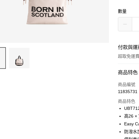
數量
付款與運
超取免運
付款方式
商品特色
信用卡一
商品編號
11835731
LINE Pay
商品特色
Apple Pay
UBT71
高26 × 
Google Pa
Easy 
貨到付款
防潑水