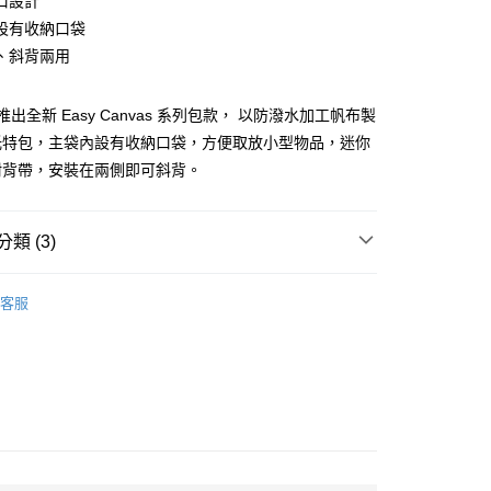
口設計
設有收納口袋
、斜背兩用
家取貨
夏推出全新 Easy Canvas 系列包款， 以防潑水加工帆布製
托特包，主袋內設有收納口袋，方便取放小型物品，迷你
爾富取貨
附背帶，安裝在兩側即可斜背。
1取貨
類 (3)
包款
其他包款
客服
品上市📌
85折❤️
10，滿NT$2,000(含以上)免運費