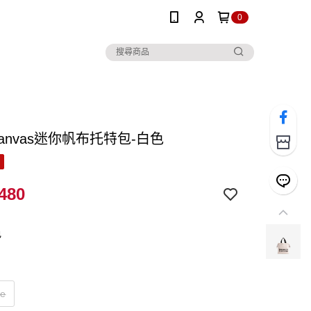
0
 Canvas迷你帆布托特包-白色
480
色
ze