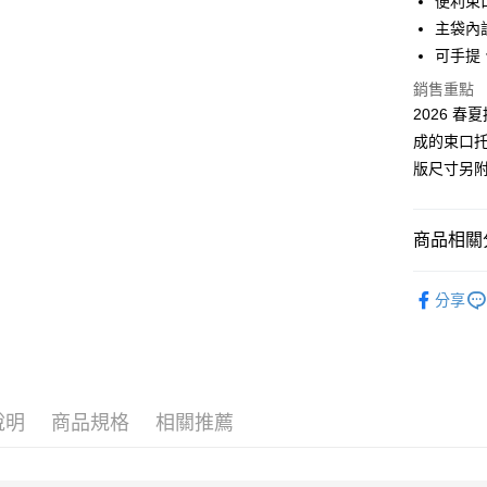
便利束
主袋內
運送方式
可手提
付款後全
銷售重點
免運費
2026 春
成的束口
付款後萊
版尺寸另
免運費
付款後7-1
商品相關分
免運費
Bags │ 
新竹貨運
分享
免運費
New │ 新
限時結帳再
貨到付款
每筆NT$1
說明
商品規格
相關推薦