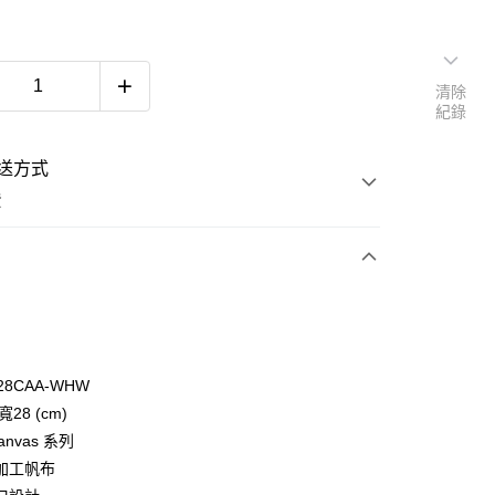
清除
紀錄
送方式
費
次付款
28CAA-WHW
寬28 (cm)
y
Canvas 系列
加工帆布