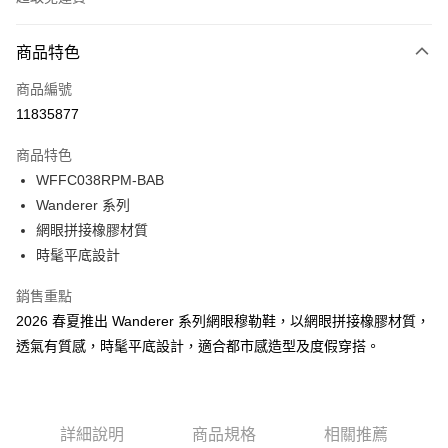
付款方式
商品特色
信用卡一次付款
商品編號
LINE Pay
11835877
Apple Pay
商品特色
Google Pay
WFFC038RPM-BAB
Wanderer 系列
貨到付款
網眼拼接橡膠材質
時髦平底設計
運送方式
付款後全家取貨
銷售重點
免運費
2026 春夏推出 Wanderer 系列網眼穆勒鞋，以網眼拼接橡膠材質，
透氣有質感，時髦平底設計，適合都市感造型及度假穿搭。
付款後萊爾富取貨
免運費
付款後7-11取貨
詳細說明
商品規格
相關推薦