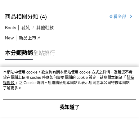
商品相關分類 (4)
查看全部
Boots │ 鞋靴
其他鞋款
New │ 新品上市📌
本分類熱銷
全站排行
本網站中使用 cookie，欲查詢有關本網站使用 cookie 方式之詳情，及若您不希
熱門標籤
望在電腦上使用 cookie 時應如何變更電腦的 cookie 設定，請參閱本網站「
隱私
權條款
」之 Cookie 聲明。您繼續使用本網站即表示您同意本公司得按本網站使
用條款之 Cookie 聲明使用 cookie。
了解更多 >
我知道了