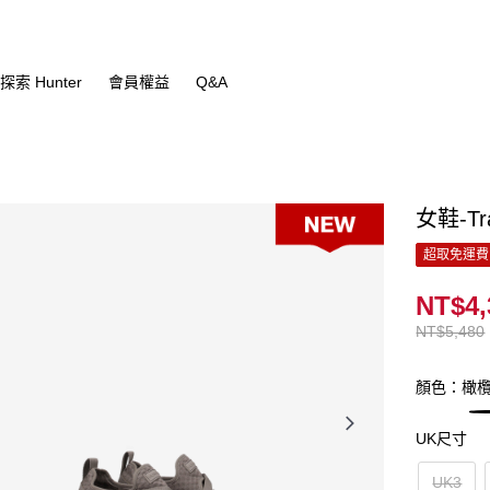
探索 Hunter
會員權益
Q&A
女鞋-T
超取免運費
NT$4,
NT$5,480
顏色：橄
UK尺寸
UK3