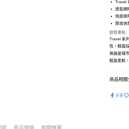
Travel
Google Pa
透氣網
貨到付款
俏皮綁
厚底休
銷售重點
運送方式
Travel
付款後全
性，鞋面
免運費
無論是城
輕盈柔軟
付款後萊
免運費
商品相關分
付款後7-1
免運費
Boots │ 
分享
新竹貨運
New │ 新
免運費
Women │
貨到付款
限時結帳再
每筆NT$1
說明
商品規格
相關推薦