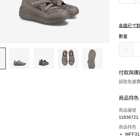
各國尺寸
數量
付款與運
超取免運
付款方式
商品特色
信用卡一
商品編號
11836721
LINE Pay
商品特色
Apple Pay
WFF31