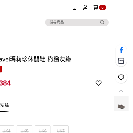
0
ravel瑪莉珍休閒鞋-橄欖灰綠
384
欖灰綠
UK4
UK5
UK6
UK7