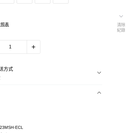
對照表
清除
紀錄
送方式
費
次付款
23MSH-ECL