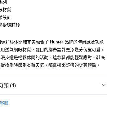
 系列
y
眼材質
帶設計
閒款瑪莉珍
 系列瑪莉珍休閒鞋完美融合了 Hunter 品牌的時尚感及功能
家取貨
採用透氣網眼材質，醒目的綁帶設計更添幾分俏皮可愛，
市漫步還是輕鬆休閒的活動，這款鞋都能輕鬆應對，鞋底
，從換季時節到炎熱天氣，都能帶來舒適的穿著體驗。
爾富取貨
類 (4)
1取貨
鞋靴
其他鞋款
客服
品上市📌
 女鞋
85折❤️
10，滿NT$2,000(含以上)免運費