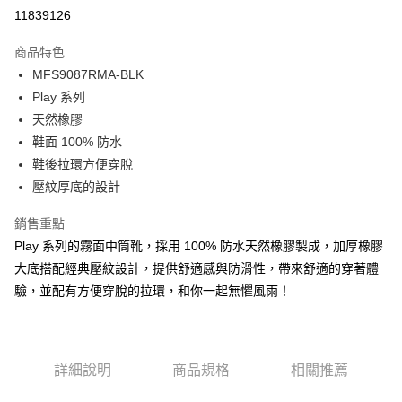
LINE Pay
11839126
Apple Pay
商品特色
Google Pay
MFS9087RMA-BLK
Play 系列
貨到付款
天然橡膠
鞋面 100% 防水
運送方式
鞋後拉環方便穿脫
新竹貨運
壓紋厚底的設計
免運費
銷售重點
貨到付款
Play 系列的霧面中筒靴，採用 100% 防水天然橡膠製成，加厚橡膠
每筆NT$110，滿NT$2,000(含以上)免運費
大底搭配經典壓紋設計，提供舒適感與防滑性，帶來舒適的穿著體
驗，並配有方便穿脫的拉環，和你一起無懼風雨！
詳細說明
商品規格
相關推薦