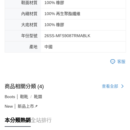
鞋面材質
100% 橡膠
內襯材質
100% 再生聚酯纖維
大底材質
100% 橡膠
年份型號
26SS-MFS9087RMABLK
產地
中國
客服
商品相關分類 (4)
查看全部
Boots │ 鞋靴
靴類
New │ 新品上市📌
本分類熱銷
全站排行