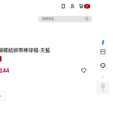
0
蝴蝶結綁帶棒球帽-天藍
144
ze