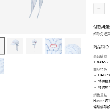
付款與運
超取免運
付款方式
商品特色
信用卡一
商品編號
11839277
LINE Pay
商品特色
Apple Pay
UAHC0
特殊蝴
Google Pa
棒球帽
貨到付款
銷售重點
Hunte
蝶結綁帶
運送方式