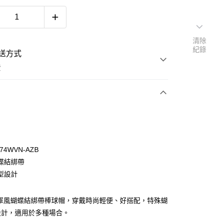
清除
紀錄
送方式
費
次付款
74WVN-AZB
蝶結綁帶
y
型設計
r 海軍風蝴蝶結綁帶棒球帽，穿戴時尚輕便、好搭配，特殊蝴
設計，適用於多種場合。