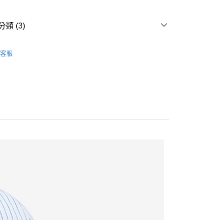
家取貨
類 (3)
 │ 服飾＆配件
爾富取貨
客服
品上市📌
1取貨
85折❤️
10，滿NT$2,000(含以上)免運費