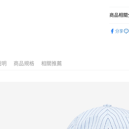
付款後全
商品相關分
免運費
Apparel
付款後萊
分享
免運費
New │ 新
付款後7-1
限時結帳再
免運費
說明
商品規格
相關推薦
新竹貨運
免運費
貨到付款
每筆NT$1