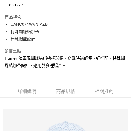
LINE Pay
11839277
Apple Pay
商品特色
Google Pay
UAHC074WVN-AZB
特殊蝴蝶結綁帶
貨到付款
棒球帽型設計
運送方式
銷售重點
付款後全家取貨
Hunter 海軍風蝴蝶結綁帶棒球帽，穿戴時尚輕便、好搭配，特殊蝴
免運費
蝶結綁帶設計，適用於多種場合。
付款後萊爾富取貨
免運費
詳細說明
商品規格
相關推薦
付款後7-11取貨
免運費
新竹貨運
免運費