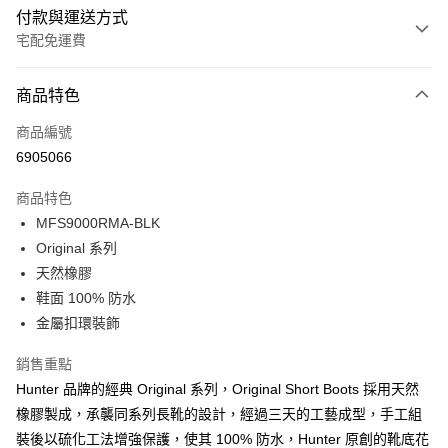
付款與運送方式
宅配免運費
付款方式
商品特色
信用卡一次付款
商品編號
LINE Pay
6905066
Apple Pay
商品特色
Google Pay
MFS9000RMA-BLK
Original 系列
貨到付款
天然橡膠
鞋面 100% 防水
運送方式
金屬扣環裝飾
新竹貨運
免運費
銷售重點
Hunter 品牌的經典 Original 系列，Original Short Boots 採用天然
貨到付款
橡膠製成，承襲同系列長靴的設計，經過三天的工藝成型，手工組
每筆NT$110，滿NT$2,000(含以上)免運費
裝後以硫化工法增強保護，使其 100% 防水，Hunter 原創的靴底花