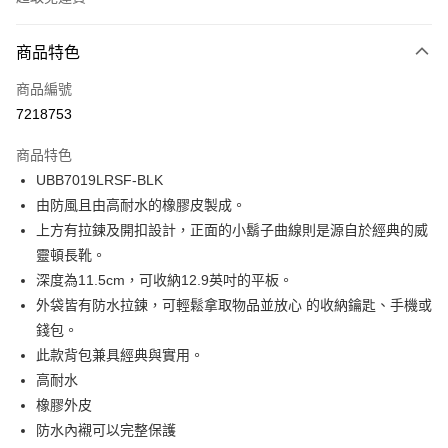
付款方式
商品特色
信用卡一次付款
商品編號
LINE Pay
7218753
Apple Pay
商品特色
Google Pay
UBB7019LRSF-BLK
由防風且由高耐水的橡膠皮製成。
貨到付款
上方有拉鍊及開扣設計，正面的小鬍子曲線則是源自於經典的威
靈頓長靴。
運送方式
深度為11.5cm，可收納12.9英吋的平板。
付款後全家取貨
外袋皆有防水拉鍊，可輕鬆拿取物品並放心 的收納鑰匙、手機或
免運費
錢包。
此款背包兼具經典與實用。
付款後萊爾富取貨
高耐水
免運費
橡膠外皮
付款後7-11取貨
防水內襯可以完整保護