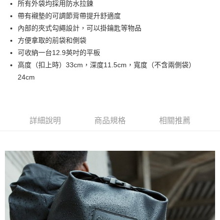
免運費
所有外袋均採用防水拉鍊
帶有襯墊的可調節背帶提升舒適度
新竹貨運
內部的夾式勾繩設計，可以掛鑰匙等物品
免運費
方便拿取的前袋和側袋
貨到付款
可收納一台12.9英吋的平板
每筆NT$110，滿NT$2,000(含以上)免運費
高度（扣上時）33cm，深度11.5cm，寬度（不含兩側袋）
24cm
詳細說明
商品規格
相關推薦