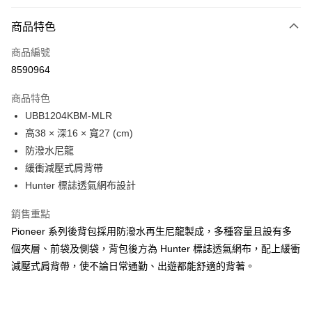
付款方式
商品特色
信用卡一次付款
商品編號
LINE Pay
8590964
Apple Pay
商品特色
Google Pay
UBB1204KBM-MLR
高38 × 深16 × 寬27 (cm)
貨到付款
防潑水尼龍
緩衝減壓式肩背帶
運送方式
Hunter 標誌透氣網布設計
付款後全家取貨
免運費
銷售重點
Pioneer 系列後背包採用防潑水再生尼龍製成，多種容量且設有多
付款後萊爾富取貨
個夾層、前袋及側袋，背包後方為 Hunter 標誌透氣網布，配上緩衝
免運費
減壓式肩背帶，使不論日常通勤、出遊都能舒適的背著。
付款後7-11取貨
免運費