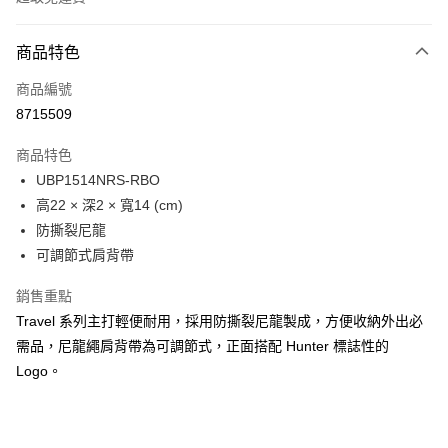
付款方式
商品特色
信用卡一次付款
商品編號
LINE Pay
8715509
Apple Pay
商品特色
Google Pay
UBP1514NRS-RBO
高22 × 深2 × 寬14 (cm)
貨到付款
防撕裂尼龍
可調節式肩背帶
運送方式
付款後全家取貨
銷售重點
免運費
Travel 系列主打輕便耐用，採用防撕裂尼龍製成，方便收納外出必
需品，尼龍繩肩背帶為可調節式，正面搭配 Hunter 標誌性的
付款後萊爾富取貨
Logo。
免運費
付款後7-11取貨